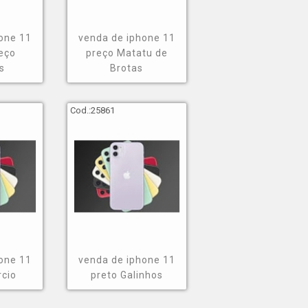
one 11
venda de iphone 11
eço
preço Matatu de
s
Brotas
Cod.:
25861
one 11
venda de iphone 11
cio
preto Galinhos