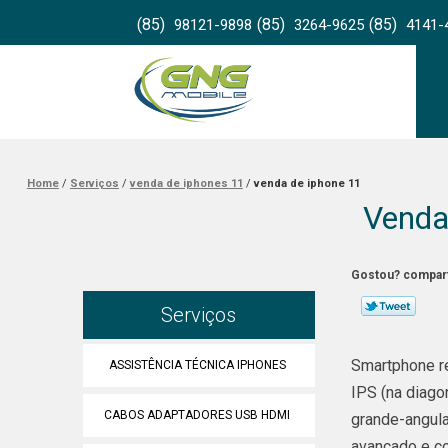
(85)
(85)
(85)
98121-9898
3264-9625
4141-
Home
Serviços
venda de iphones 11
venda de iphone 11
Venda
Gostou? compart
Serviços
Smartphone re
ASSISTÊNCIA TÉCNICA IPHONES
IPS (na diago
CABOS ADAPTADORES USB HDMI
grande-angula
avançado e co