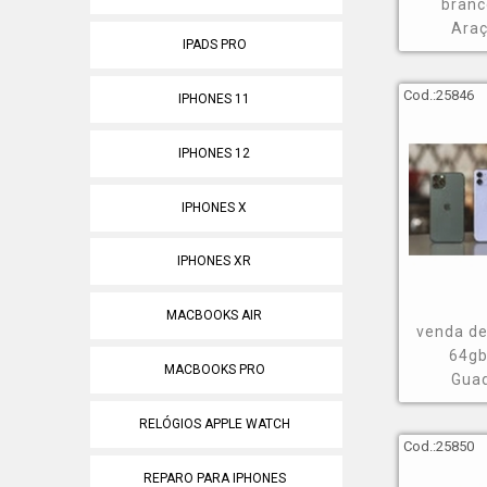
Em virtude do
branc
qualidade e q
Ara
IPADS PRO
empresa na su
Cod.:
25846
IPHONES 11
Saiba ma
IPHONES 12
Oferecendo so
opções, como 
IPHONES X
por potência 
eletrônicos e 
IPHONES XR
MACBOOKS AIR
venda de
64gb
MACBOOKS PRO
Gua
RELÓGIOS APPLE WATCH
Cod.:
25850
REPARO PARA IPHONES