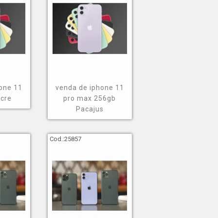
one 11
venda de iphone 11
cre
pro max 256gb
Pacajus
Cod.:
25857