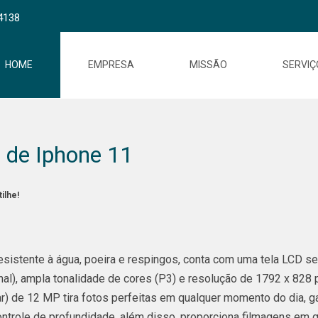
4138
HOME
EMPRESA
MISSÃO
SERVIÇ
 de Iphone 11
ilhe!
sistente à água, poeira e respingos, conta com uma tela LCD s
nal), ampla tonalidade de cores (P3) e resolução de 1792 x 828 p
r) de 12 MP tira fotos perfeitas em qualquer momento do dia, 
ntrole de profundidade, além disso, proporciona filmagens em 