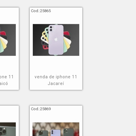
Cod.:
25865
one 11
venda de iphone 11
aicó
Jacareí
Cod.:
25869