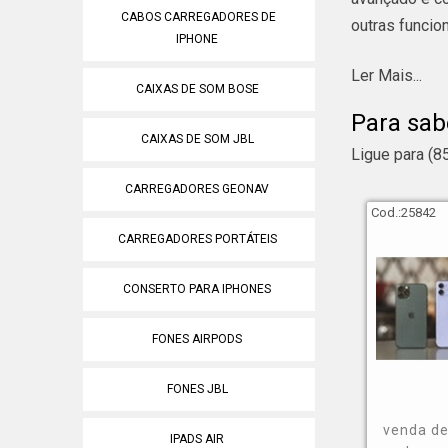
CABOS CARREGADORES DE
outras funcio
IPHONE
Ler Mais...
Se você está 
CAIXAS DE SOM BOSE
fotografar, r
Para sab
pessoas de di
CAIXAS DE SOM JBL
Ligue para
(8
uma empresa s
sugestões no 
CARREGADORES GEONAV
Cod.:
25842
iphone x pro 
CARREGADORES PORTÁTEIS
iphone 11;
iphone 12 pro
CONSERTO PARA IPHONES
iphone xr 64g
FONES AIRPODS
macbook air c
ipad pro 128g
FONES JBL
entre outros.
venda de
IPADS AIR