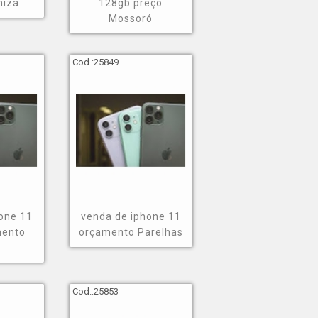
sca por garantir um celular potente, com alta
niza
128gb preço
 qualquer pessoa, você deve conhecer melhor uma
Mossoró
Cod.:
25849
ne 11
 assistência técnica, na GNG Mobile você encontra
 A GNG Mobile possui uma forma de trabalho conhecida
ões e garanta o melhor do segmento de vendas de
one 11
venda de iphone 11
mento
orçamento Parelhas
Cod.:
25853