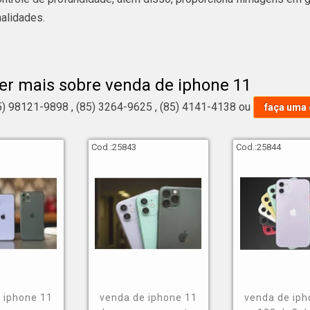
nalidades.
pesquisando por venda de iphone 11, tenha claro que serve para t
egistrar vídeos entre outras funcionalidades. O público habitual 
er mais sobre venda de iphone 11
ferentes idades, também busca por um elemento considerado in
5) 98121-9898
,
(85) 3264-9625
,
(85) 4141-4138
ou
faça uma
éria e referência em seu segmento como a GNG Mobile pode ofe
ramo de vendas de eletrônicos e assistência técnica a seguir.
Cod.:
25843
Cod.:
25844
max;
 256;
b branco;
ore i5;
b;
 iphone 11
venda de iphone 11
venda de iph