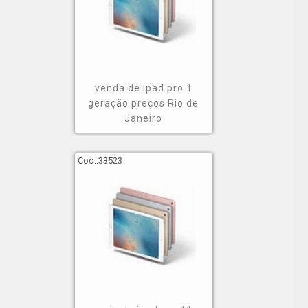
iphone x;
iphone 11 pro;
iphone 12 pro;
iphone xr;
venda de ipad pro 1
macbook air;
geração preços Rio de
Janeiro
ipad pro 11;
entre outros.
Cod.:
33523
Dado o exposto, deve-se buscar por quem é
referência no mercado. Conheça melhor a GNG Mobile,
que é conhecida pelo alto grau de profissionalismo e
em atender as necessidades de seus clientes.
Conheça uma empresa de venda
de ipad pro 11p