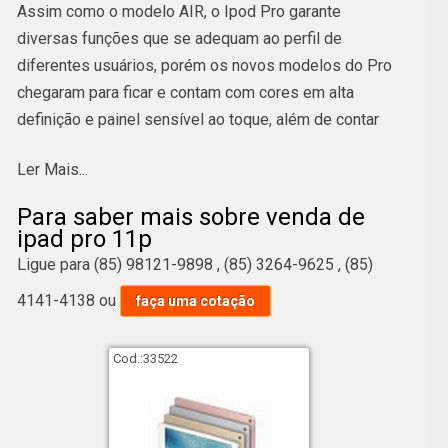
Assim como o modelo AIR, o Ipod Pro garante
diversas funções que se adequam ao perfil de
diferentes usuários, porém os novos modelos do Pro
chegaram para ficar e contam com cores em alta
definição e painel sensível ao toque, além de contar
com inúmeros outros benefícios que farão você se
Ler Mais...
apaixonar.
Para saber mais sobre venda de
Sobre a solução venda de ipad pro 11p, acredite que
ipad pro 11p
pessoas de diferentes idades sempre busca por
Ligue para
(85) 98121-9898
,
(85) 3264-9625
,
(85)
design atrativo como um dos elementos principais. É
4141-4138
ou
faça uma cotação
importante saber também que é aparelho portátil com
tela sensível ao toque, ótimo para quem necessita
trabalhar ou estudar e precisa transportar o aparelho
Cod.:
33522
em qualquer local. Não deixe de ver a lista abaixo com
mais opções sobre vendas de eletrônicos e
assistência técnica.