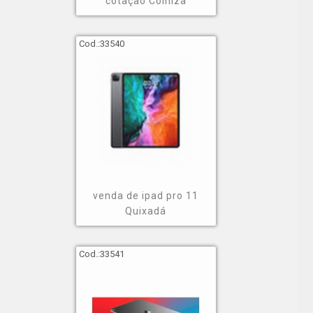
cotação Colniza
Cod.:
33540
venda de ipad pro 11
Quixadá
Cod.:
33541