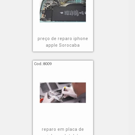
iphones x;
iphones 11 pro;
iphones 12 pro;
iphones xr;
preço de reparo iphone
macbooks air;
apple Sorocaba
assistência técnica iphones x;
entre outros.
Cod.:
8009
Levando-se em consideração esses aspectos, caso
queira saber mais sobre valores, esteja ciente que
varia de acordo com o serviço realizado.
Encontre uma empresa que
fornece reparo em iphone
Confira mais detalhes sobre essa e outras soluções
reparo em placa de