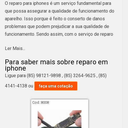
O reparo para iphones é um serviço fundamental para
que possa assegurar a qualidade de funcionamento do
aparelho. Isso porque é feito o conserto de danos
problemas que podem prejudicar a sua qualidade de
funcionamento. Sendo assim, com o serviço de reparo
para iphones é possível fazer a troca de vidro e
Ler Mais...
display, desoxidação, troca de botões e conectores,
reparação e atualização do software, entre outros.
Para saber mais sobre reparo em
iphone
Sobre a solução reparo em iphone, perceba que é
Ligue para
(85) 98121-9898
,
(85) 3264-9625
,
(85)
ideal para consertar danos e problemas que
4141-4138
ou
faça uma cotação
prejudicam o desempenho do dispositivo. Além disso,
essa e outras soluções do segmento vendas de
eletrônicos e assistência técnica são ideais para
Cod.:
8008
homens e mulheres de diferentes idades. Confira
também abaixo mais opções acerca de: reparo para
iphones.