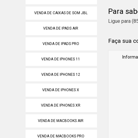
Isso acontece
Para sab
satisfação do
VENDA DE CAIXAS DE SOM JBL
Com isso, con
Ligue para
(8
entrando em 
VENDA DE IPADS AIR
com a melhor
Faça sua c
VENDA DE IPADS PRO
Informa
VENDA DE IPHONES 11
VENDA DE IPHONES 12
VENDA DE IPHONES X
VENDA DE IPHONES XR
VENDA DE MACBOOKS AIR
VENDA DE MACBOOKS PRO