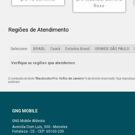
Roxo
Regiões de Atendimento
Selecione:
BRASIL
Ceará
Estados Brasil
GRANDE SÃO PAULO
Verifique as regiões que atendemos
O conteúdo do texto "
Macbooks Pro 16 Rio de Janeiro
" é de direito reservado. Sua reprodu
autorais
.
GNG MOBILE
Avenida Dom Luís, 500 - Meireles
Fortaleza - CE - CEP: 60160-230