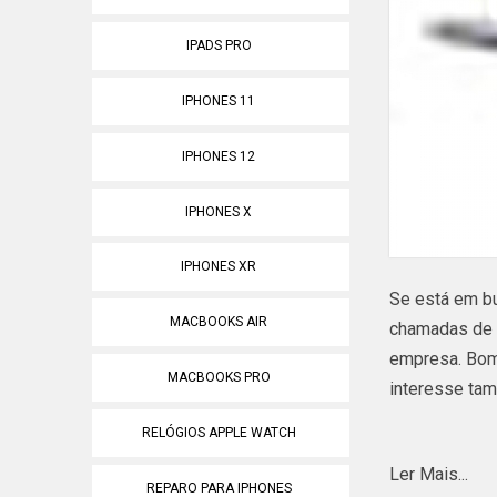
IPADS PRO
IPHONES 11
IPHONES 12
IPHONES X
IPHONES XR
Se está em bu
MACBOOKS AIR
chamadas de v
empresa. Bom
MACBOOKS PRO
interesse tam
RELÓGIOS APPLE WATCH
Está a procur
Ler Mais...
como, Carrega
REPARO PARA IPHONES