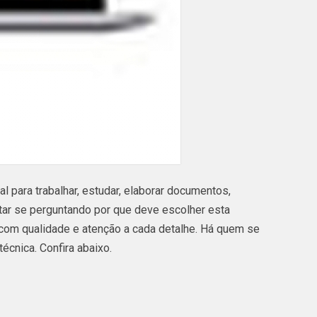
l para trabalhar, estudar, elaborar documentos,
tar se perguntando por que deve escolher esta
com qualidade e atenção a cada detalhe. Há quem se
écnica. Confira abaixo.
ferece a solução no segmento de Assistência Técnica,
hones 12, Iphone 11 128gb, entre outros serviços.