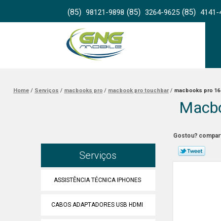
(85)
(85)
(85)
98121-9898
3264-9625
4141-
Home
Serviços
macbooks pro
macbook pro touchbar
macbooks pro 16 
Macbo
Gostou? compart
Serviços
ASSISTÊNCIA TÉCNICA IPHONES
CABOS ADAPTADORES USB HDMI