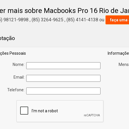
 graças aos investimentos da empresa com ótimos profissionai
er mais sobre Macbooks Pro 16 Rio de Ja
 cliente e a excelência em produtos e trabalhos. Desenvolvemos 
seguimos disponibilizar outros trabalhos, como Caixa De Som 
5) 98121-9898
,
(85) 3264-9625
,
(85) 4141-4138
ou
faça uma
contato com nossa empresa, sanando assim as suas dúvidas sob
 marca.
otação
ções Pessoais
Informaçõe
Nome:
Mens
Email:
Telefone: