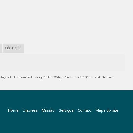
São Paulo
iolação de direito autoral – artigo 184 do Código Penal –
Lei 9610/98 - Lei de direitos
Home
Empresa
Missão
Serviços
Contato
Mapa do site