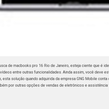
sca de macbooks pro 16 Rio de Janeiro, esteja ciente que é idea
ídeos entre outras funcionalidades. Ainda assim, você deve es
, esta solução quando adquirida da empresa GNG Mobile conta 
bém por outras opções de vendas de eletrônicos e assistência t
a de macbooks pro 16 Rio de Janeiro, Saiba que a Gng Mobile o
dores Portáteis, Iphones X, Caixas De Som Jbl, Macbook Pro, Ip