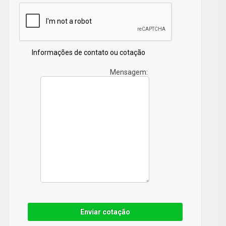
produtos e aparelhos de alta qualidade e sempre
superar a expectativa de cada consumidor, a empresa
nos destacando no segmento. Também oferecemos
outros serviços, como Caixa De Som Jbl Boombox e
Informações de contato ou cotação
Caixa De Som Jbl Grande. Entre em contato conosco
Mensagem:
para mais informações.
Enviar cotação