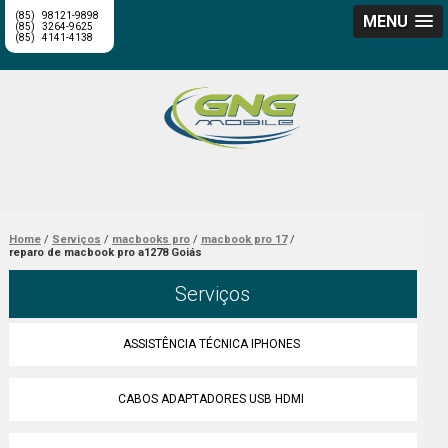
(85)
98121-9898
MENU
(85)
3264-9625
(85)
4141-4138
Home
Serviços
macbooks pro
macbook pro 17
reparo de macbook pro a1278 Goiás
Serviços
ASSISTÊNCIA TÉCNICA IPHONES
CABOS ADAPTADORES USB HDMI