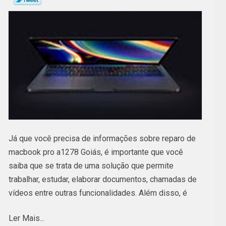
Já que você precisa de informações sobre reparo de
macbook pro a1278 Goiás, é importante que você
saiba que se trata de uma solução que permite
trabalhar, estudar, elaborar documentos, chamadas de
vídeos entre outras funcionalidades. Além disso, é
conhecido por durabilidade. Mas, se você tem dúvidas
Ler Mais...
sobre o que exatamente se trata, deve-se esclarecer