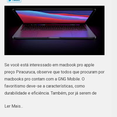
Se você está interessado em macbook pro apple
preço Piracuruca, observe que todos que procuram por
macbooks pro contam com a GNG Mobile. O
favoritismo deve-se a características, como
durabilidade e eficiência. Também, por já serem de
confiança, principalmente na opinião de homens e
Ler Mais...
mulheres de diferentes idades. Confira outras
soluções sobre macbooks pro.