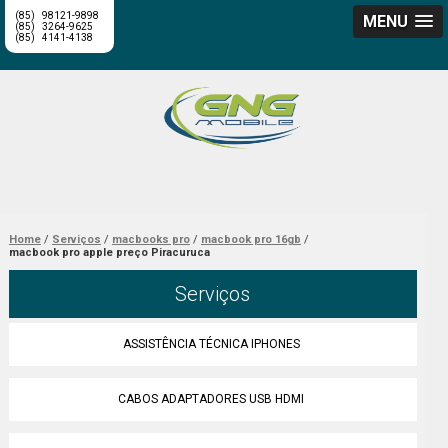
(85)
98121-9898
MENU
(85)
3264-9625
(85)
4141-4138
Home
Serviços
macbooks pro
macbook pro 16gb
macbook pro apple preço Piracuruca
Serviços
ASSISTÊNCIA TÉCNICA IPHONES
CABOS ADAPTADORES USB HDMI