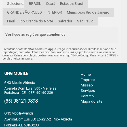
Selecione:
BRASIL
Ceará
Estados Brasil
GRANDE SÃO PAULO
INTERIOR
Municípios Rio de Janeiro
Piauí
Rio Grande do Norte
Salvador
São Paulo
Verifique as regiões que atendemos
O conteúdo do texto "
Macbook Pro Apple Preço Piracuruca
" é de direito reservado. Sua
reprodução, parcial ou total, mesmo citando nossos links, é proibida sem a autorização
do autor. Crime de violação de direito autoral – artigo 184 do Código Penal –
Lei 9610/98 -
Lei de direitos autorais
.
GNG MOBILE
Home
Empresa
Missão
Avenida Dom Luís, 500 - Meireles
Serviços
Fortaleza - CE - CEP: 60160-230
Contato
98121-9898
(85)
Mapa do site