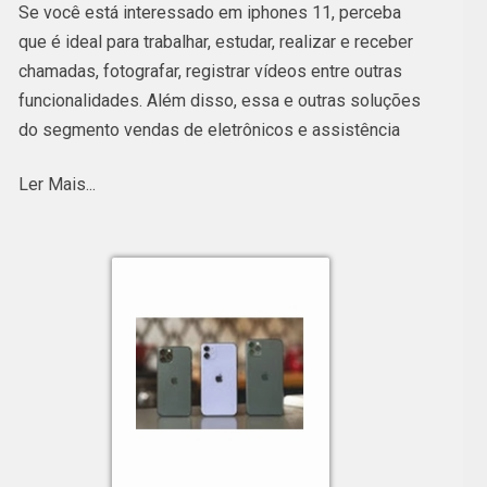
Se você está interessado em iphones 11, perceba
que é ideal para trabalhar, estudar, realizar e receber
chamadas, fotografar, registrar vídeos entre outras
funcionalidades. Além disso, essa e outras soluções
do segmento vendas de eletrônicos e assistência
técnica são ideais para homens e mulheres de
Ler Mais...
diferentes idades. Confira outras soluções
oferecidas quando o assunto é vendas de
eletrônicos e assistência técnica.
iphones x;
iphones 11;
iphones 12;
iphones xr;
macbooks air i5;
assistência técnica iphones;
entre outros.