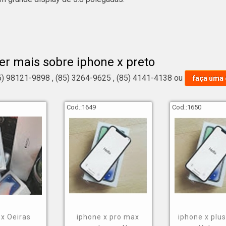
 iphone x preto, atente-se sempre se a empresa oferece soluç
a de iphones x é importante lembrar de durabilidade e eficiência
er mais sobre iphone x preto
o max;
5) 98121-9898
,
(85) 3264-9625
,
(85) 4141-4138
ou
faça uma
ni;
gb;
Cod.:
1649
Cod.:
1650
i5;
écnica de iphones;
o, deve-se buscar por quem é referência no mercado. Conheça m
alismo e em atender as necessidades de seus clientes.
uma empresa de iphone x preto
 x Oeiras
iphone x pro max
iphone x plu