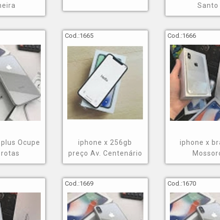
meira
Santo
Cod.:
1665
Cod.:
1666
 plus Ocupe
iphone x 256gb
iphone x b
Brotas
preço Av. Centenário
Mossor
Cod.:
1669
Cod.:
1670