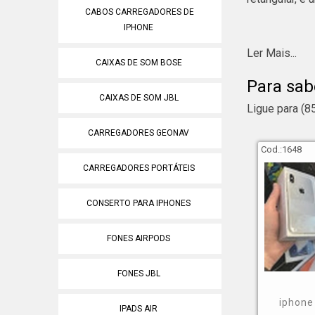
CABOS CARREGADORES DE
IPHONE
A respeito de
Ler Mais...
quando se fal
CAIXAS DE SOM BOSE
Para sab
iphones x;
CAIXAS DE SOM JBL
iphones 11 pr
Ligue para
(8
iphones 12 mi
CARREGADORES GEONAV
iphones xr 64
Cod.:
1648
macbooks air 
CARREGADORES PORTÁTEIS
assistência t
entre outros.
CONSERTO PARA IPHONES
Dado o expost
FONES AIRPODS
de profission
FONES JBL
Conheça 
iphone
IPADS AIR