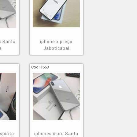
x Santa
iphone x preço
a
Jaboticabal
Cod.:
1663
spírito
iphones x pro Santa