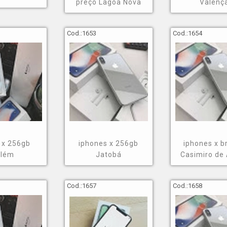
preço Lagoa Nova
Valenç
avés da GNG Mobile é possível solicitar caixas de som, energia 
a de vendas de eletrônicos e assistência técnica e ainda obter
Cod.:
1653
Cod.:
1654
pre à disposição dos seus clientes, a organização preza pela d
 x 256gb
iphones x 256gb
iphones x b
elém
Jatobá
Casimiro de
Cod.:
1657
Cod.:
1658