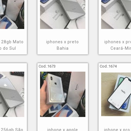
 128gb Mato
iphones x preto
iphones x p
o do Sul
Bahia
Ceará-Mi
Cod.:
1673
Cod.:
1674
x 256gb São
iphone x apple
iphone x pro