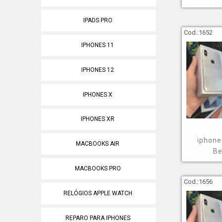
Saiba que atr
IPADS PRO
opções da áre
Cod.:
1652
segmento. Sem
IPHONES 11
contato!
IPHONES 12
IPHONES X
IPHONES XR
iphone
MACBOOKS AIR
B
MACBOOKS PRO
Cod.:
1656
RELÓGIOS APPLE WATCH
REPARO PARA IPHONES