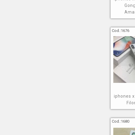
Gonç
Ama
Cod.:
1676
iphones x
Fil
Cod.:
1680