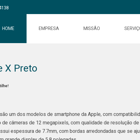
4138
HOME
EMPRESA
MISSÃO
SERVIÇ
e X Preto
ilhe!
 são um dos modelos de smartphone da Apple, com compatibilid
 de câmeras de 12 megapixels, com qualidade de resolução de 
ssui espessura de 7.7mm, com bordas arredondadas que se ajus
 um grande display de 5.8 polegadas.