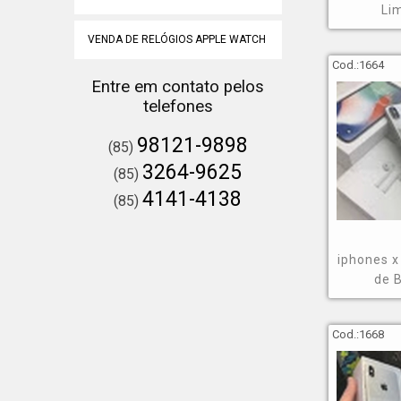
Li
VENDA DE RELÓGIOS APPLE WATCH
Cod.:
1664
Entre em contato pelos
telefones
98121-9898
(85)
3264-9625
(85)
4141-4138
(85)
iphones x
de 
Cod.:
1668