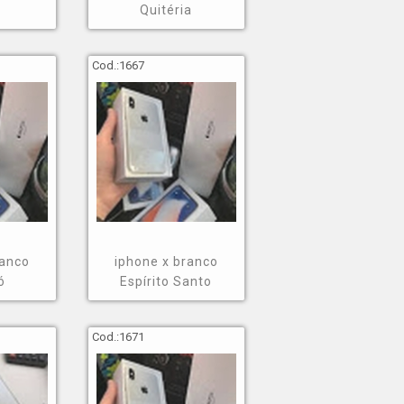
Quitéria
Cod.:
1667
ranco
iphone x branco
ó
Espírito Santo
Cod.:
1671