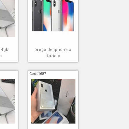
64gb
preço de iphone x
s
Itatiaia
Cod.:
1687