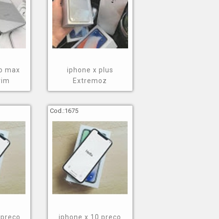
ro max
iphone x plus
rim
Extremoz
Cod.:
1675
 preço
iphone x 10 preço