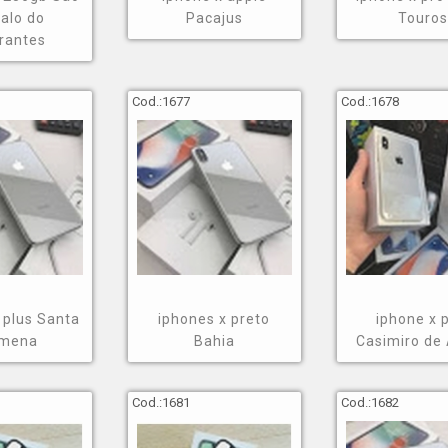
alo do
Pacajus
Touro
rantes
Cod.:
1677
Cod.:
1678
 plus Santa
iphones x preto
iphone x 
omena
Bahia
Casimiro de
Cod.:
1681
Cod.:
1682