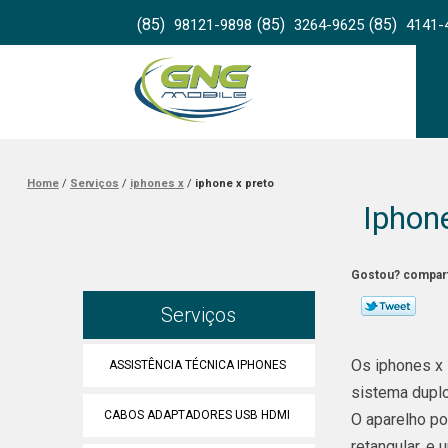
(85)
(85)
(85)
98121-9898
3264-9625
4141-
Home
Serviços
iphones x
iphone x preto
Iphon
Gostou? compart
Serviços
Os iphones x
ASSISTÊNCIA TÉCNICA IPHONES
sistema duplo
CABOS ADAPTADORES USB HDMI
O aparelho po
retangular, e