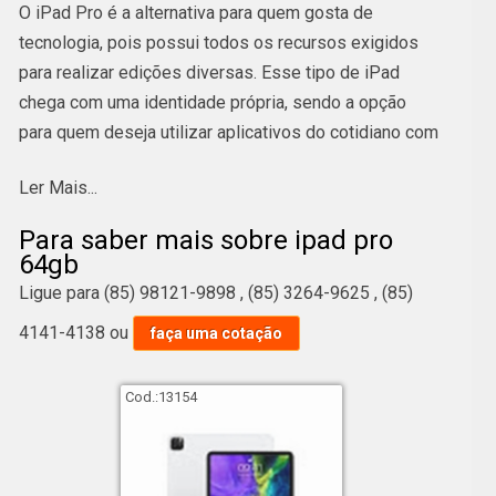
O iPad Pro é a alternativa para quem gosta de
tecnologia, pois possui todos os recursos exigidos
para realizar edições diversas. Esse tipo de iPad
chega com uma identidade própria, sendo a opção
para quem deseja utilizar aplicativos do cotidiano com
maior agilidade e eficiência.
Ler Mais...
Sobre a solução ipad pro 64gb, acredite que pessoas
Para saber mais sobre ipad pro
de diferentes idades sempre busca por eficiência
64gb
como um dos elementos principais. É importante
Ligue para
(85) 98121-9898
,
(85) 3264-9625
,
(85)
saber também que é aparelho que permite acesso e
4141-4138
ou
faça uma cotação
promove a conexão com aparelhos eletrônicos. Confira
outras soluções sobre ipads pro.
Cod.:
13154
ipad pro 3 valor;
cabo adaptador usb para hdmi valores;
fone airpods 2 orçamento;