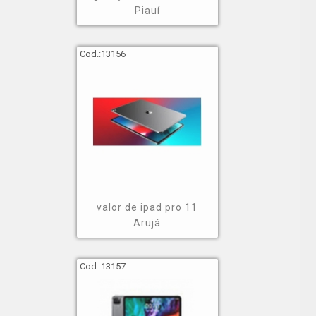
com toda a qualidade necessária, o atendimento está
Piauí
a sua disposição.
Cod.:
13156
valor de ipad pro 11
Arujá
Cod.:
13157