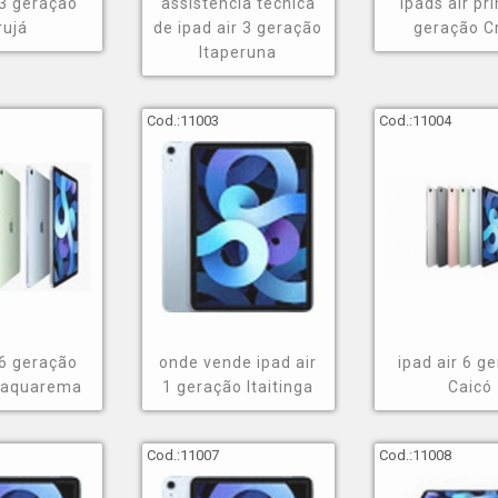
 3 geração
assistência técnica
ipads air pr
rujá
de ipad air 3 geração
geração C
Itaperuna
Cod.:
11003
Cod.:
11004
 6 geração
onde vende ipad air
ipad air 6 g
Saquarema
1 geração Itaitinga
Caicó
Cod.:
11007
Cod.:
11008