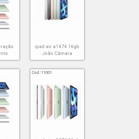
geração
ipad air a1474 16gb
anto
João Câmara
Cod.:
11001