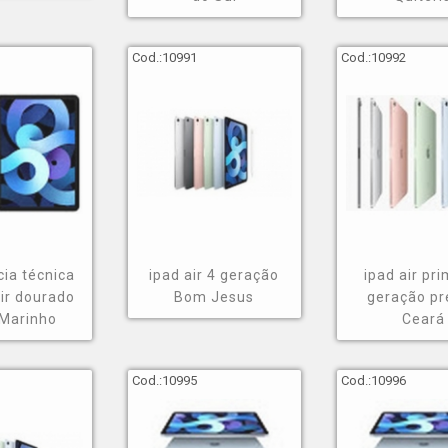
Cod.:
10991
Cod.:
10992
cia técnica
ipad air 4 geração
ipad air pri
air dourado
Bom Jesus
geração pr
 Marinho
Ceará
Cod.:
10995
Cod.:
10996