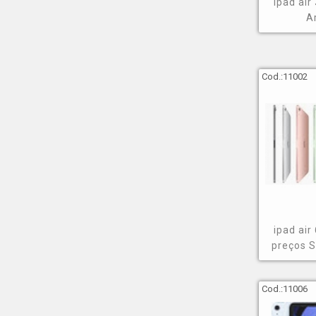
ipad air
A
Cod.:
11002
ipad air
preços 
Cod.:
11006