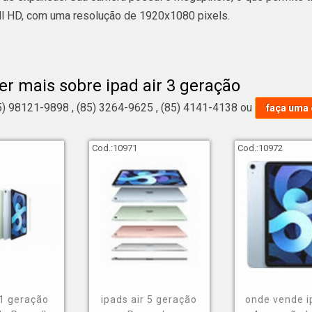
ll HD, com uma resolução de 1920x1080 pixels.
 3 geração, esteja ciente que é ideal para trabalhar, estudar, re
outras funcionalidades. Ainda assim, você deve estar se pergu
er mais sobre ipad air 3 geração
o adquirida da empresa GNG Mobile conta com qualidade e aten
5) 98121-9898
,
(85) 3264-9625
,
(85) 4141-4138
ou
faça uma
 max;
Cod.:
10971
Cod.:
10972
o 256;
o 256;
gb branco;
i5;
écnica em iphones;
 conta o que foi observado, quando se fala sobre ipads air n
 1 geração
ipads air 5 geração
onde vende i
erecidos pela GNG Mobile.