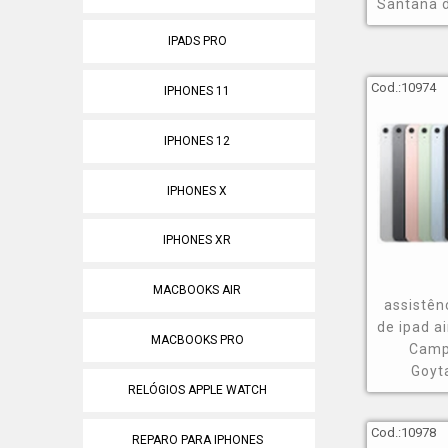
Santana 
Saiba on
IPADS PRO
Cod.:
10974
IPHONES 11
Encontre o qu
benefício par
IPHONES 12
som.
IPHONES X
Entre em con
IPHONES XR
MACBOOKS AIR
assistên
de ipad a
MACBOOKS PRO
Camp
Goyt
RELÓGIOS APPLE WATCH
Cod.:
10978
REPARO PARA IPHONES