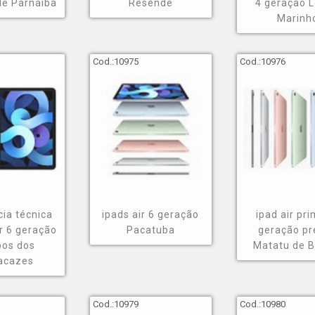
de Parnaíba
Resende
4 geração 
Marinh
de encontrar ipad air 3 geração
Cod.:
10975
Cod.:
10976
e você precisa contando com as opções da GNG Mobile, são div
a quem busca por energia e conectividade e caixas de som, a 
tato agora mesmo para obter mais informações sobre as soluçõ
cia técnica
ipads air 6 geração
ipad air pri
ir 6 geração
Pacatuba
geração pr
os dos
Matatu de B
acazes
Cod.:
10979
Cod.:
10980