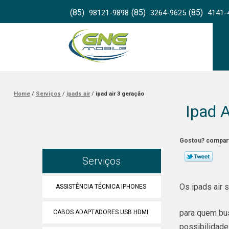
(85)
(85)
(85)
98121-9898
3264-9625
4141-
Home
Serviços
ipads air
ipad air 3 geração
Ipad 
Gostou? compart
Serviços
Os ipads air 
ASSISTÊNCIA TÉCNICA IPHONES
para quem bus
CABOS ADAPTADORES USB HDMI
possibilidade