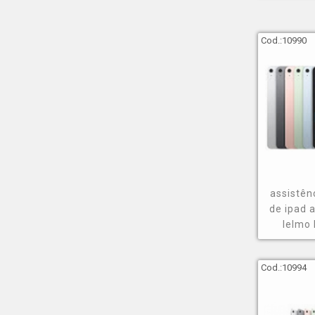
Cod.:
10990
assistên
de ipad 
Ielmo
Cod.:
10994