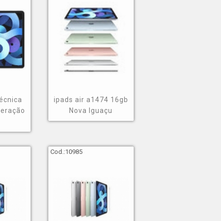
técnica
ipads air a1474 16gb
 geração
Nova Iguaçu
Cod.:
10985