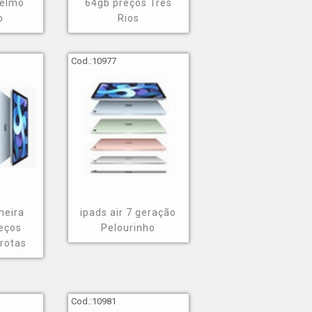
Lelmo
64gb preços Três
o
Rios
Cod.:
10977
ersas soluções inteligentes e com excelente custo-
empresa oferece opções como smart home, caixas de
es oferecidos pela empresa!
meira
ipads air 7 geração
eços
Pelourinho
rotas
Cod.:
10981