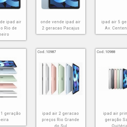
de ipad air
onde vende ipad air
ipad air 5 g
o Rio de
2 geracao Pacajus
Av. Centen
neiro
Cod.:
10987
Cod.:
10988
r 1 geração
ipad air 2 geracao
ipad air pri
beira
preços Rio Grande
geração S
do Sul
Quitéri