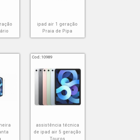
eração
ipad air 1 geração
ário
Praia de Pipa
Cod.:
10989
meira
assistência técnica
anta
de ipad air 5 geração
a
Touros