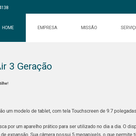
4138
HOME
EMPRESA
MISSÃO
SERVIÇ
Air 3 Geração
ilhe!
são um modelo de tablet, com tela Touchscreen de 9.7 polegadas,
ca por um aparelho prático para ser utilizado no dia a dia. O d
 de expansão. Sua câmera possui 5 megapixels, o que permite t