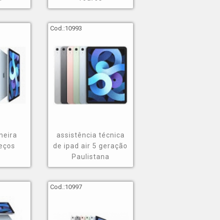
Cod.:
10993
meira
assistência técnica
eços
de ipad air 5 geração
Paulistana
Cod.:
10997