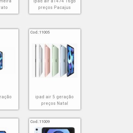
imeira
ipad air a1474 16gb
rato
preços Pacajus
Cod.:
11005
eração
ipad air 5 geração
preços Natal
Cod.:
11009