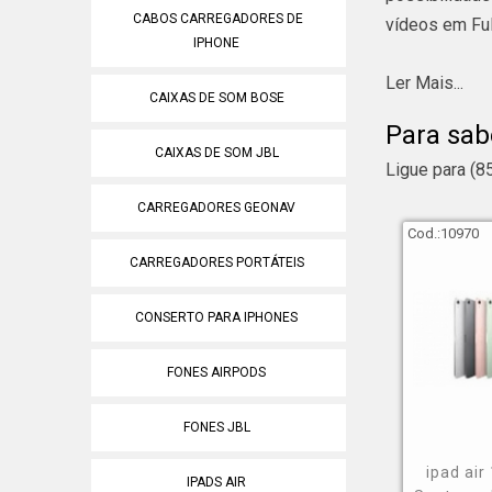
CABOS CARREGADORES DE
vídeos em Fu
IPHONE
Sobre ipad air
Ler Mais...
CAIXAS DE SOM BOSE
vídeos entre 
Para sab
solução quand
CAIXAS DE SOM JBL
air.
Ligue para
(8
CARREGADORES GEONAV
iphones x pro
Cod.:
10970
iphones 11 pr
CARREGADORES PORTÁTEIS
iphones 12 pr
iphones xr 64
CONSERTO PARA IPHONES
macbooks air 
assistência t
FONES AIRPODS
entre outros.
FONES JBL
Levando-se em
ipad air
IPADS AIR
benefícios of