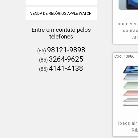
VENDA DE RELÓGIOS APPLE WATCH
onde ven
Entre em contato pelos
dourad
telefones
Ja
98121-9898
(85)
Cod.:
10986
3264-9625
(85)
4141-4138
(85)
ipads ai
Ri