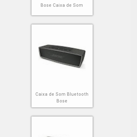
Então é importante esclarecer que varia de acordo
Bose Caixa de Som
com a opção escolhida.
Conheça uma empresa
especializada em caixas de som
bose
A GNG Mobile atua no segmento de vendas de
eletrônicos e assistência técnica e proporciona para
seus clientes extrema qualidade. Essa é a diferença
de poder contar com uma empresa realmente
especializada em seu segmento. Há 19 anos a
Caixa de Som Bluetooth
empresa vem trabalhando em evoluir em suas
Bose
soluções e aprimorar seu atendimento com o
objetivo de sempre atender da melhor forma cada
cliente. Disponibilizando o suporte necessário aos
seus clientes, a GNG Mobile oferece as melhores