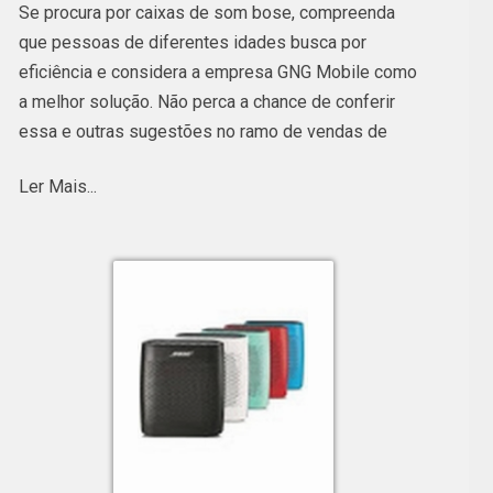
Se procura por caixas de som bose, compreenda
que pessoas de diferentes idades busca por
eficiência e considera a empresa GNG Mobile como
a melhor solução. Não perca a chance de conferir
essa e outras sugestões no ramo de vendas de
eletrônicos e assistência técnica a seguir.
Ler Mais...
ipad pro 1 geração valor;
cabo adaptador usb para hdmi valores;
fone airpods orçamento;
carregador portátil geonav 6000 cotação;
caixa de som jbl xtreme preço;
caixa de som portátil bose valor;
entre outros.
Dessa forma, percebe-se que o próximo elemento
que você quer saber é preço de caixas de som bose.