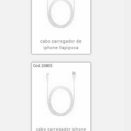
cabo adaptador micro usb para hdmi valores;
fone de ouvido bluetooth airpods orçamento;
carregador portátil geonav cotação;
caixa de som jbl preço;
caixa de som portátil bose valor;
entre outros.
cabo carregador de
iphone Itapipoca
Levando-se em consideração esses aspectos, caso
queira saber mais sobre valores, esteja ciente que
Cod.:
20835
varia de acordo com a opção escolhida.
Saiba onde encontrar cabo
carregador iphone 8
Para encontrar fones de ouvido, caixas de som e
energia e conectividade, entre outras opções do
segmento de vendas de eletrônicos e assistência
técnica, você pode contar com a GNG Mobile, uma
cabo carregador iphone