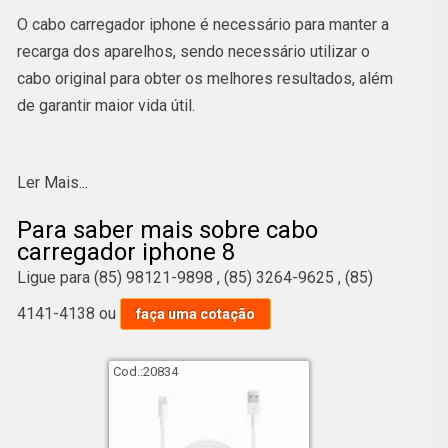
O cabo carregador iphone é necessário para manter a
recarga dos aparelhos, sendo necessário utilizar o
cabo original para obter os melhores resultados, além
de garantir maior vida útil.
Se está pesquisando por cabo carregador iphone 8, é
Ler Mais...
importante que você saiba que se trata de uma
solução que permite carregar celulares iphone. Além
Para saber mais sobre cabo
disso, é conhecido por qualidade. Mas, se você tem
carregador iphone 8
dúvidas sobre o que exatamente se trata, deve-se
Ligue para
(85) 98121-9898
,
(85) 3264-9625
,
(85)
esclarecer que cabos carregadores de iphone. Não
4141-4138
ou
faça uma cotação
perca a chance de conferir essa e outras sugestões
no ramo de vendas de eletrônicos e assistência
técnica a seguir.
Cod.:
20834
ipad pro 1 geração valor;